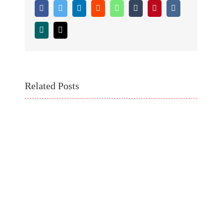
Facebook
Twitter
LinkedIn
Reddit
WhatsApp
Tumblr
Pinterest
Vk
Xing
Email
Related Posts