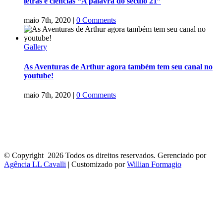
letras e ciências “A palavra do século 21”
maio 7th, 2020
|
0 Comments
Gallery
As Aventuras de Arthur agora também tem seu canal no
youtube!
maio 7th, 2020
|
0 Comments
Home
Arthur
Autora
Prêmios e Mídia
Projeto Literário
Livros
Brinquedos Pedagógicos
Onde Comprar
Blog
Contato
© Copyright
2026 Todos os direitos reservados. Gerenciado por
Agência LL Cavalli
| Customizado por
Willian Formagio
Go
to
Top