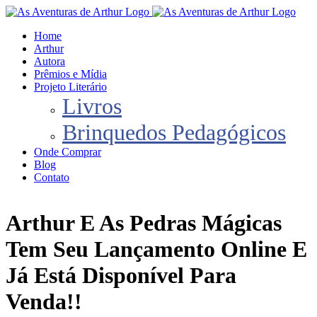
Skip
to
Home
content
Arthur
Autora
Prêmios e Mídia
Projeto Literário
Livros
Brinquedos Pedagógicos
Onde Comprar
Blog
Contato
Instagram
Facebook
YouTube
Email
Arthur E As Pedras Mágicas
Tem Seu Lançamento Online E
Já Está Disponível Para
Venda!!