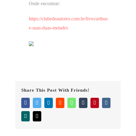
Onde encontrar:
https://clubedeautores.com.br/livro/arthur-
e-suas-duas-metades
Share This Post With Friends!
Facebook
Twitter
LinkedIn
Reddit
WhatsApp
Tumblr
Pinterest
Vk
Xing
Email